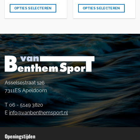
heeft
heeft
OPTIES SELECTEREN
OPTIES SELECTEREN
meerdere
meerdere
variaties.
variaties.
Deze
Deze
optie
optie
kan
kan
gekozen
gekozen
worden
worden
op
op
de
de
productpagina
productpagina
Asselsestraat 126
7311ES Apeldoorn
T 06 - 5149 3820
E
info@vanbenthemsport.nl
Openingstijden