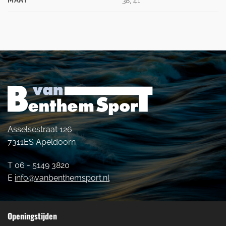
38, 41
Asselsestraat 126
7311ES Apeldoorn
T 06 - 5149 3820
E
info@vanbenthemsport.nl
Openingstijden