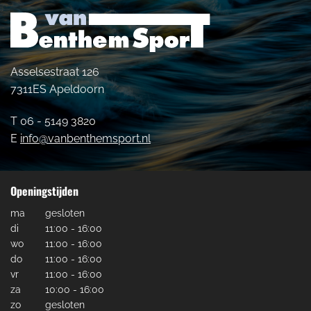
Asselsestraat 126
7311ES Apeldoorn
T 06 - 5149 3820
E
info@vanbenthemsport.nl
Openingstijden
ma
gesloten
di
11:00 - 16:00
wo
11:00 - 16:00
do
11:00 - 16:00
vr
11:00 - 16:00
za
10:00 - 16:00
zo
gesloten