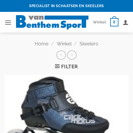
Skip
SPECIALIST IN SCHAATSEN EN SKEELERS
to
content
0
Winkel
Home
/
Winkel
/
Skeelers
FILTER