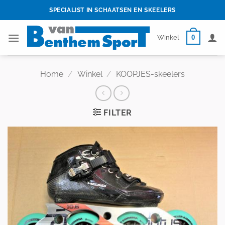
Skip
SPECIALIST IN SCHAATSEN EN SKEELERS
to
content
0
Winkel
Home
/
Winkel
/
KOOPJES-skeelers
FILTER