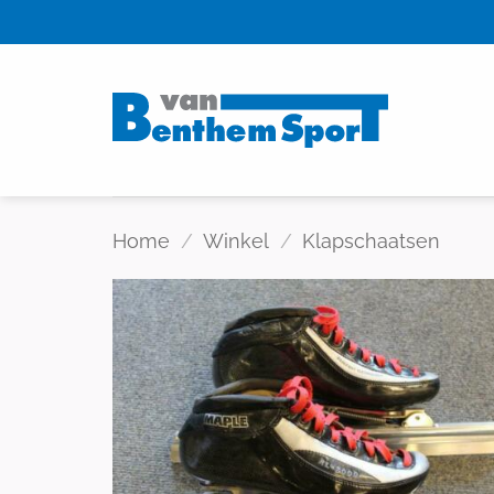
Skip
to
content
Home
/
Winkel
/
Klapschaatsen