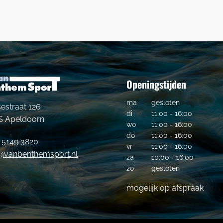
Openingstijden
ma
gesloten
estraat 126
di
11:00 - 16:00
S Apeldoorn
wo
11:00 - 16:00
do
11:00 - 16:00
- 5149 3820
vr
11:00 - 16:00
o@vanbenthemsport.nl
za
10:00 - 16:00
zo
gesloten
mogelijk op afspraak