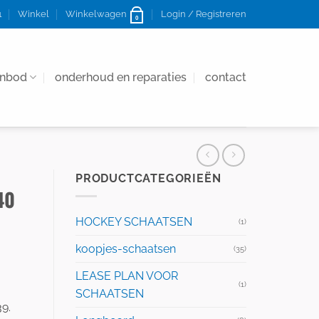
1
Winkel
Winkelwagen
Login / Registreren
0
anbod
onderhoud en reparaties
contact
PRODUCTCATEGORIEËN
40
HOCKEY SCHAATSEN
(1)
koopjes-schaatsen
(35)
LEASE PLAN VOOR
(1)
SCHAATSEN
9.