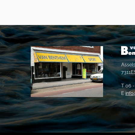
Assels
7311E
T 06 
E
inf