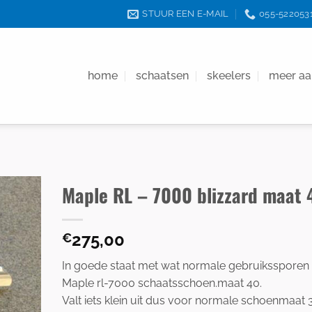
STUUR EEN E-MAIL
055-522053
home
schaatsen
skeelers
meer a
Maple RL – 7000 blizzard maat 
275,00
€
In goede staat met wat normale gebruikssporen
Maple rl-7000 schaatsschoen.maat 40.
Valt iets klein uit dus voor normale schoenmaat 3