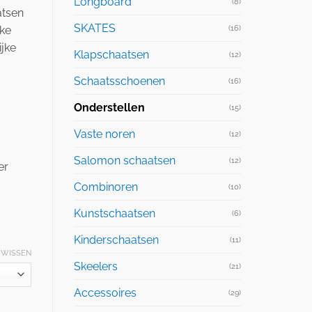
Longboard
(8)
atsen
SKATES
(16)
eke
ijke
Klapschaatsen
(12)
Schaatsschoenen
(16)
Onderstellen
(15)
Vaste noren
(12)
Salomon schaatsen
(12)
er
Combinoren
(10)
Kunstschaatsen
(6)
Kinderschaatsen
(11)
WISSEN
Skeelers
(21)
Accessoires
(29)
EPRIJSD aantal