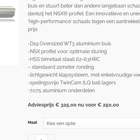
buis en stuurt beter dan andere langebaan scha
dankzij het NSX® profiel. Een innovatieve en uni
‘high-performance’ schaats tegen een aantrekkel
prijs
-D19 Oversized WT3 aluminium buis
-NSX profiel voor optimale sturing
-HSS bimetaal staall 62-63HRC
– standaard 21meter ronding
-lichtgewicht klapsysteem, met enkelvoudige ve
-spelingsvrije TwinCam ILQ ball lagers
-7075 aluminium onderdelen
Adviesprijs € 325,00 nu voor € 250,00
Maat
Marchese SilverSaya NSX® Klapschaatsonderstel AFG