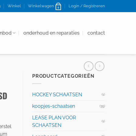
1
Winkel
Winkelwagen
Login / Registreren
0
anbod
onderhoud en reparaties
contact
PRODUCTCATEGORIEËN
SD
HOCKEY SCHAATSEN
(1)
koopjes-schaatsen
(35)
LEASE PLAN VOOR
(1)
SCHAATSEN
rstel
nium