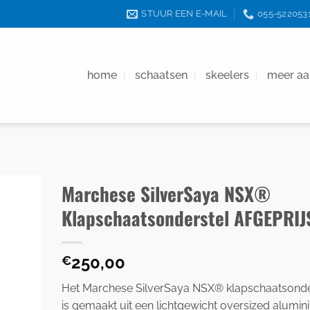
STUUR EEN E-MAIL
055-522053
home
schaatsen
skeelers
meer a
Marchese SilverSaya NSX®
Klapschaatsonderstel AFGEPRIJ
250,00
€
Het Marchese SilverSaya NSX® klapschaatsonde
is gemaakt uit een lichtgewicht oversized alumi