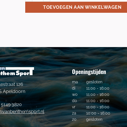
TOEVOEGEN AAN WINKELWAGEN
Openingstijden
ma
gesloten
estraat 126
di
11:00 - 16:00
S Apeldoorn
wo
11:00 - 16:00
do
11:00 - 16:00
- 5149 3820
vr
11:00 - 16:00
o@vanbenthemsport.nl
za
10:00 - 16:00
zo
gesloten