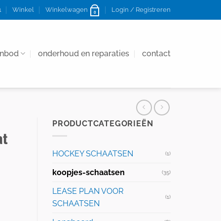
1
Winkel
Winkelwagen
Login / Registreren
0
anbod
onderhoud en reparaties
contact
PRODUCTCATEGORIEËN
at
HOCKEY SCHAATSEN
(1)
koopjes-schaatsen
(35)
LEASE PLAN VOOR
(1)
SCHAATSEN