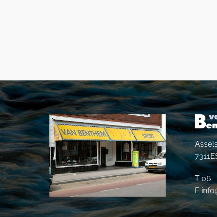
Assels
7311E
T 06 
E
inf