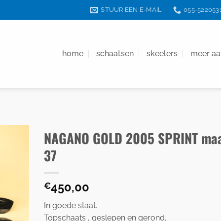
STUUR EEN E-MAIL
055-522053
home
schaatsen
skeelers
meer a
NAGANO GOLD 2005 SPRINT ma
37
450,00
€
In goede staat.
Topschaats , geslepen en gerond.