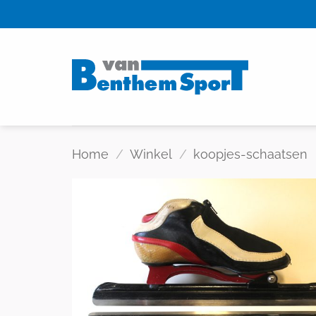
Skip
to
content
Home
/
Winkel
/
koopjes-schaatsen