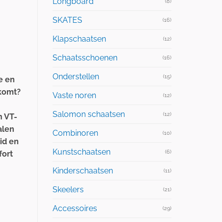
Longboard
(8)
SKATES
(16)
Klapschaatsen
(12)
Schaatsschoenen
(16)
Onderstellen
(15)
e en
komt?
Vaste noren
(12)
Salomon schaatsen
(12)
n VT-
alen
Combinoren
(10)
id en
Kunstschaatsen
(6)
fort
Kinderschaatsen
(11)
Skeelers
(21)
Accessoires
(29)