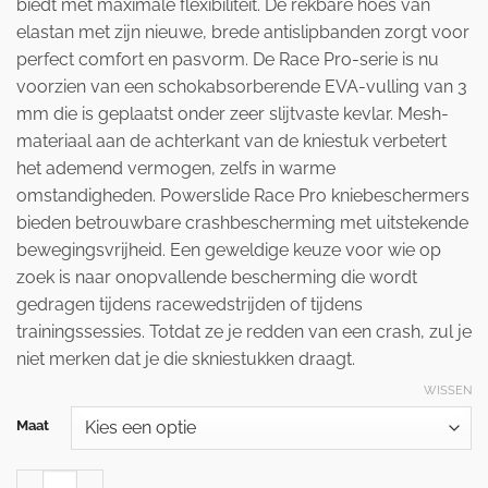
biedt met maximale flexibiliteit. De rekbare hoes van
elastan met zijn nieuwe, brede antislipbanden zorgt voor
perfect comfort en pasvorm. De Race Pro-serie is nu
voorzien van een schokabsorberende EVA-vulling van 3
mm die is geplaatst onder zeer slijtvaste kevlar. Mesh-
materiaal aan de achterkant van de kniestuk verbetert
het ademend vermogen, zelfs in warme
omstandigheden. Powerslide Race Pro kniebeschermers
bieden betrouwbare crashbescherming met uitstekende
bewegingsvrijheid. Een geweldige keuze voor wie op
zoek is naar onopvallende bescherming die wordt
gedragen tijdens racewedstrijden of tijdens
trainingssessies. Totdat ze je redden van een crash, zul je
niet merken dat je die skniestukken draagt.
WISSEN
Maat
Powerslide race Pro Knee Sleeve aantal