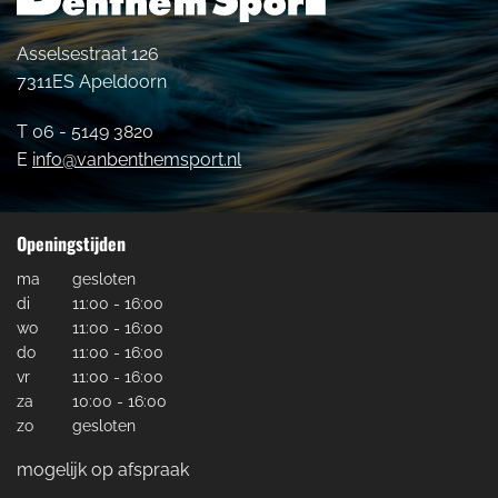
Asselsestraat 126
7311ES Apeldoorn
T 06 - 5149 3820
E
info@vanbenthemsport.nl
Openingstijden
ma
gesloten
di
11:00 - 16:00
wo
11:00 - 16:00
do
11:00 - 16:00
vr
11:00 - 16:00
za
10:00 - 16:00
zo
gesloten
mogelijk op afspraak