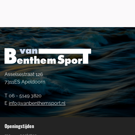
Asselsestraat 126
7311ES Apeldoorn
T 06 - 5149 3820
E
info@vanbenthemsport.nl
Openingstijden