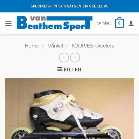
Skip
SPECIALIST IN SCHAATSEN EN SKEELERS
to
content
0
Winkel
Home
/
Winkel
/
KOOPJES-skeelers
FILTER