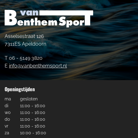
Asselsestraat 126
7311ES Apeldoorn
T 06 - 5149 3820
E
info@vanbenthemsport.nl
Openingstijden
ma
gesloten
di
11:00 - 16:00
wo
11:00 - 16:00
do
11:00 - 16:00
vr
11:00 - 16:00
za
10:00 - 16:00