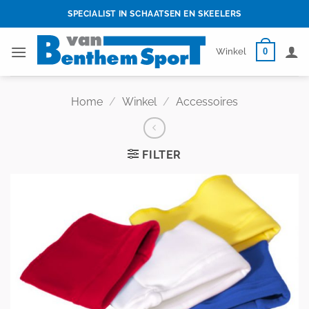
Skip
SPECIALIST IN SCHAATSEN EN SKEELERS
to
content
0
Winkel
Home
/
Winkel
/
Accessoires
FILTER