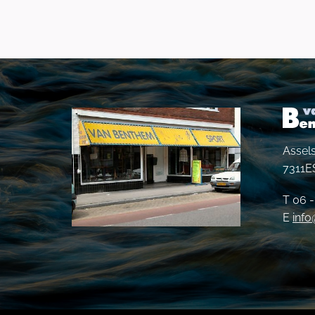
Assels
7311E
T 06 
E
inf