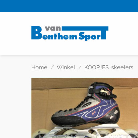
Skip
to
content
Home
/
Winkel
/
KOOPJES-skeelers