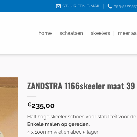
STUUR EEN E-MAIL
055-522053
home
schaatsen
skeelers
meer a
ZANDSTRA 1166skeeler maat 39
235,00
€
Half hoge skeeler schoen voor stabiliteit voor de 
Enkele malen op gereden.
4 x 100mm wiel en abec 5 lager