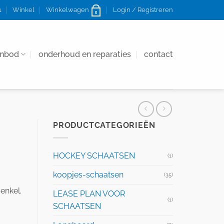
1
Winkel
Winkelwagen
Login / Registreren
0
anbod
onderhoud en reparaties
contact
PRODUCTCATEGORIEËN
HOCKEY SCHAATSEN
(1)
koopjes-schaatsen
(35)
enkel.
LEASE PLAN VOOR
(1)
SCHAATSEN