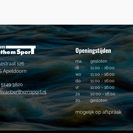
Openingstijden
ma
gesloten
estraat 126
di
11:00 - 16:00
S Apeldoorn
wo
11:00 - 16:00
do
11:00 - 16:00
- 5149 3820
vr
11:00 - 16:00
o@vanbenthemsport.nl
za
10:00 - 16:00
zo
gesloten
mogelijk op afspraak