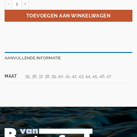
Zandstra Ving Fast art 1292 aantal
TOEVOEGEN AAN WINKELWAGEN
AANVULLENDE INFORMATIE
MAAT
35, 36, 37, 38, 39, 40, 41, 42, 43, 44, 45, 46, 47