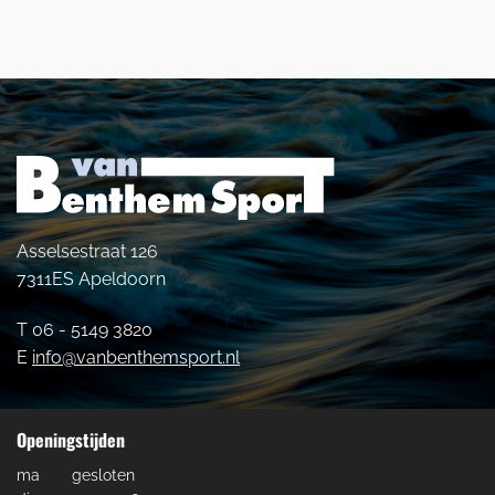
Asselsestraat 126
7311ES Apeldoorn
T 06 - 5149 3820
E
info@vanbenthemsport.nl
Openingstijden
ma
gesloten