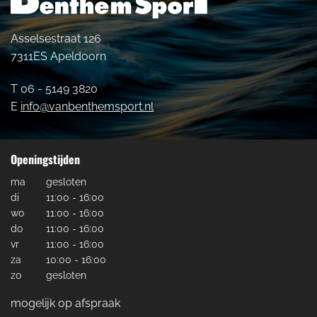
Asselsestraat 126
7311ES Apeldoorn
T 06 - 5149 3820
E
info@vanbenthemsport.nl
Openingstijden
ma
gesloten
di
11:00 - 16:00
wo
11:00 - 16:00
do
11:00 - 16:00
vr
11:00 - 16:00
za
10:00 - 16:00
zo
gesloten
mogelijk op afspraak