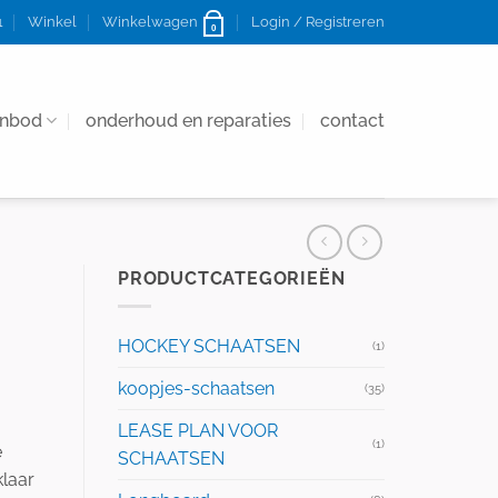
1
Winkel
Winkelwagen
Login / Registreren
0
anbod
onderhoud en reparaties
contact
PRODUCTCATEGORIEËN
HOCKEY SCHAATSEN
(1)
koopjes-schaatsen
(35)
LEASE PLAN VOOR
(1)
e
SCHAATSEN
klaar