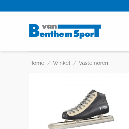
Skip
to
content
Home
/
Winkel
/
Vaste noren