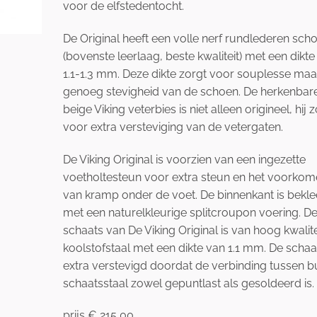
voor de elfstedentocht.
De Original heeft een volle nerf rundlederen sch
(bovenste leerlaag, beste kwaliteit) met een dikte
1.1-1.3 mm. Deze dikte zorgt voor souplesse maa
genoeg stevigheid van de schoen. De herkenbar
beige Viking veterbies is niet alleen origineel, hij 
voor extra versteviging van de vetergaten.
De Viking Original is voorzien van een ingezette
voetholtesteun voor extra steun en het voorkom
van kramp onder de voet. De binnenkant is bekl
met een naturelkleurige splitcroupon voering. D
schaats van De Viking Original is van hoog kwalite
koolstofstaal met een dikte van 1.1 mm. De schaat
extra verstevigd doordat de verbinding tussen b
schaatsstaal zowel gepuntlast als gesoldeerd is.
prijs € 215,00