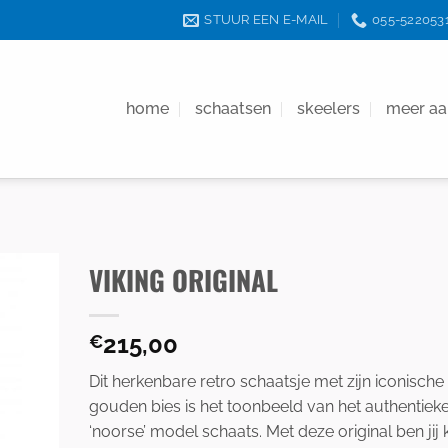
STUUR EEN E-MAIL
055-522053
home
schaatsen
skeelers
meer a
VIKING ORIGINAL
215,00
€
Dit herkenbare retro schaatsje met zijn iconische
gouden bies is het toonbeeld van het authentiek
‘noorse’ model schaats. Met deze original ben jij 