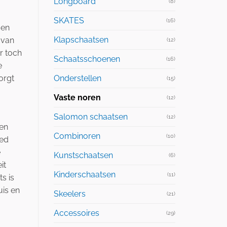
Longboard
(8)
SKATES
(16)
oen
Klapschaatsen
 van
(12)
r toch
Schaatsschoenen
(16)
e
Onderstellen
zorgt
(15)
Vaste noren
(12)
Salomon schaatsen
(12)
en
Combinoren
(10)
eed
e
Kunstschaatsen
(6)
it
Kinderschaatsen
(11)
s is
uis en
Skeelers
(21)
Accessoires
(29)